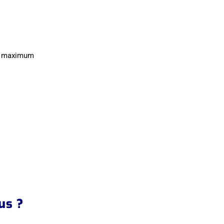
un maximum
us ?