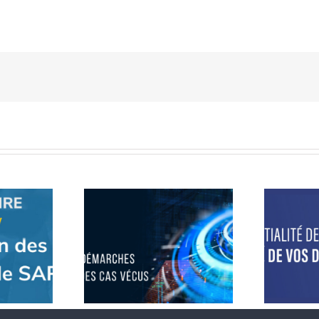
Confidentialité des
n S/4HANA : 3
données : découvrez
s basées sur
a
la réalité de vos
cas vécus
données SAP