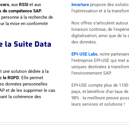
icers
, aux
RSSI
et aux
Invarture
propose des solutio
es de compétence SAP.
l’optimisation et à la transfo
 personne à la recherche de
Nos offres s’articulent autour
our la mise en conformité
livraison continue, de l’expérie
digitalisation, ainsi que de la 
e la Suite Data
des données.
EPI-USE Labs
, notre partenair
l’entreprise EPI-USE qui met 
uniques destinées à transfor
t une solution dédiée à la
l’environnement SAP.
ec le RGPD
. Elle permet
les données personnelles
EPI-USE compte plus de 1100 c
P et de les supprimer le cas
pays, et bénéficie d’un taux de
vant la cohérence des
98% : la meilleure preuve poss
leurs services et solutions !