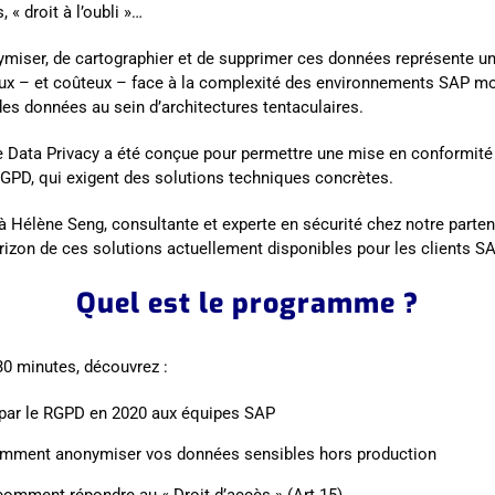
 « droit à l’oubli »…
ymiser, de cartographier et de supprimer ces données représente un
eux – et coûteux – face à la complexité des environnements SAP mo
des données au sein d’architectures tentaculaires.
e Data Privacy a été conçue
pour permettre une mise en conformité 
RGPD, qui exigent des solutions techniques concrètes.
Hélène Seng, consultante et experte en sécurité chez notre parten
orizon de ces solutions actuellement disponibles pour les clients SA
Quel est le programme ?
30 minutes, découvrez :
 par le RGPD en 2020 aux équipes SAP
omment anonymiser vos données sensibles hors production
 comment répondre au « Droit d’accès »
(Art.15)