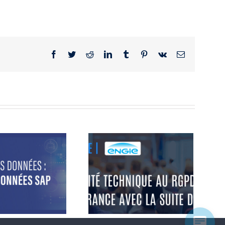
Mise en conformité
u RGPD sur SAP pour
Engie B2C France