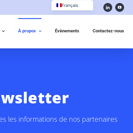
Français
English (UK)
À propos
Évènements
Contactez-nous
ewsletter
tes les informations de nos partenaires