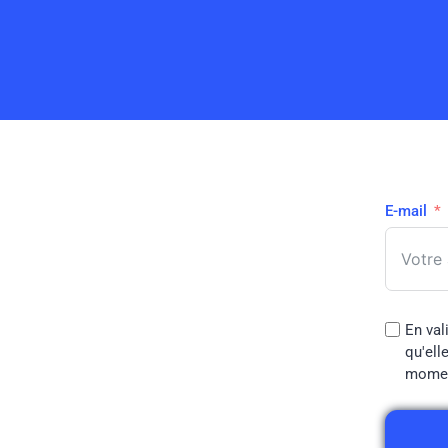
E-mail
En val
qu'ell
moment